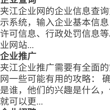
夹江企业网的企业信息查询
示系统，输入企业基本信息
许可信息、行政处罚信息等
业网站...
企业推广
夹江企业推广需要有全面的
网一些可能有用的攻略： 
是谁，他们的兴趣是什么，
就可以更...