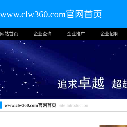
www.clw360.com官网首页
网站首页
企业查询
企业推广
企业招聘
www.clw360.com官网首页
Site Introduction